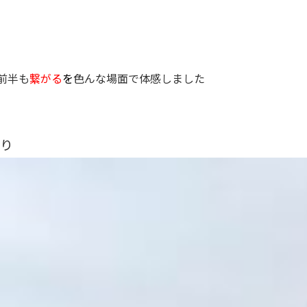
前半も
繋がる
を
色んな場面で体感しました
がり