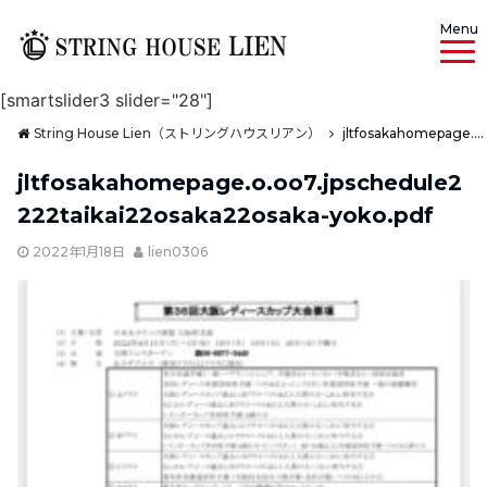
Menu
[smartslider3 slider="28"]
String House Lien（ストリングハウスリアン）
jltfosakahomepage.o.oo7.jpschedule2222taikai22osaka22osaka-yoko.pdf
jltfosakahomepage.o.oo7.jpschedule2
222taikai22osaka22osaka-yoko.pdf
2022年1月18日
lien0306