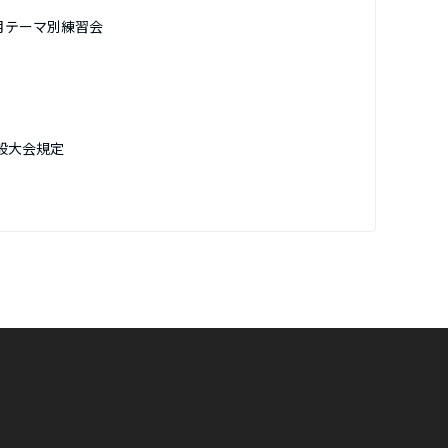
3月テーマ別練習会
般大会規定