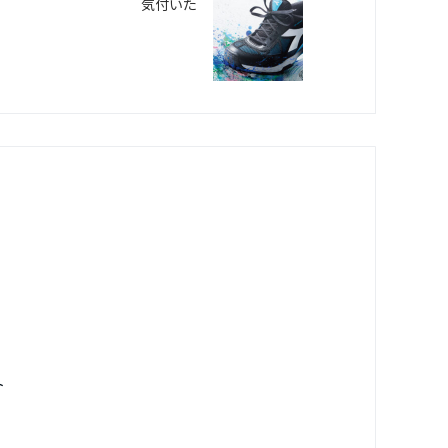
気付いた
ト