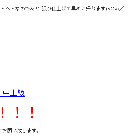
ヘトなのであと1張り仕上げて早めに帰ります(^O^)／
 中上級
！！！
にお願い致します。