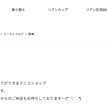
張り替え
リアンカップ
リアン交流試
とーそんブログ
肋骨
張りができるテニスショップ
す。
らのご来店もお待ちしております～(*´▽｀*)