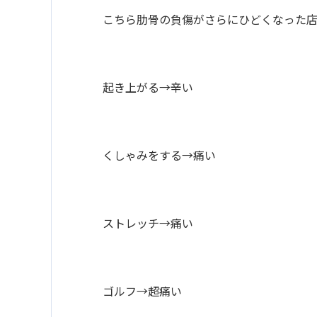
こちら肋骨の負傷がさらにひどくなった店
起き上がる→辛い
くしゃみをする→痛い
ストレッチ→痛い
ゴルフ→超痛い