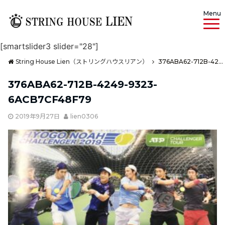
Menu
[smartslider3 slider="28"]
String House Lien（ストリングハウスリアン）
376ABA62-712B-4249-9323-6ACB7CF48F79
376ABA62-712B-4249-9323-
6ACB7CF48F79
2019年9月27日
lien0306